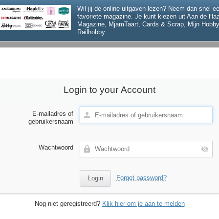
Wil jij de online uitgaven lezen? Neem dan snel 
favoriete magazine. Je kunt kiezen uit Aan de H
Magazine, MjamTaart, Cards & Scrap, Mijn Hobby
Railhobby.
Login to your Account
E-mailadres of
gebruikersnaam
Wachtwoord
Forgot password?
Nog niet geregistreerd?
Klik hier om je aan te melden