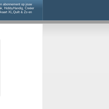
een abonnement op jouw
aak, HobbyHandig, Creëer
kaart XL,Quilt & Zo en