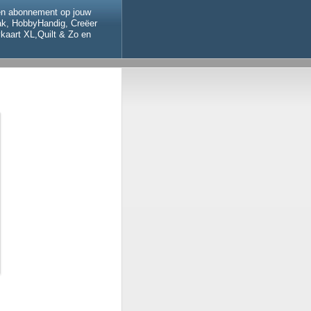
een abonnement op jouw
aak, HobbyHandig, Creëer
kaart XL,Quilt & Zo en