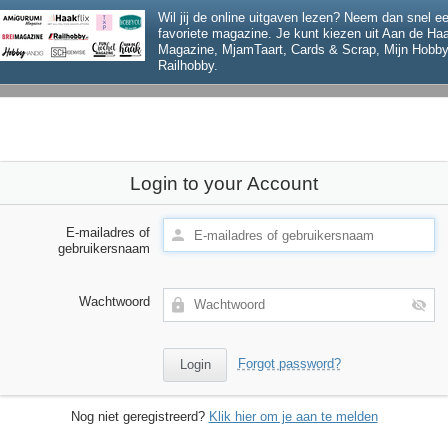
Wil jij de online uitgaven lezen? Neem dan snel 
favoriete magazine. Je kunt kiezen uit Aan de H
Magazine, MjamTaart, Cards & Scrap, Mijn Hobby
Railhobby.
Login to your Account
E-mailadres of
gebruikersnaam
Wachtwoord
Forgot password?
Nog niet geregistreerd?
Klik hier om je aan te melden