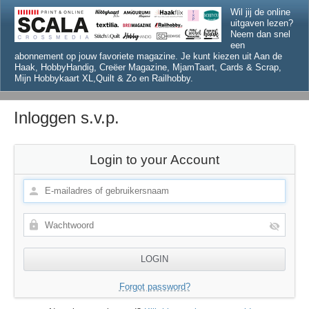
Wil jij de online
uitgaven lezen?
Neem dan snel
een
abonnement op jouw favoriete magazine. Je kunt kiezen uit Aan de
Haak, HobbyHandig, Creëer Magazine, MjamTaart, Cards & Scrap,
Mijn Hobbykaart XL,Quilt & Zo en Railhobby.
Inloggen s.v.p.
Login to your Account
Forgot password?