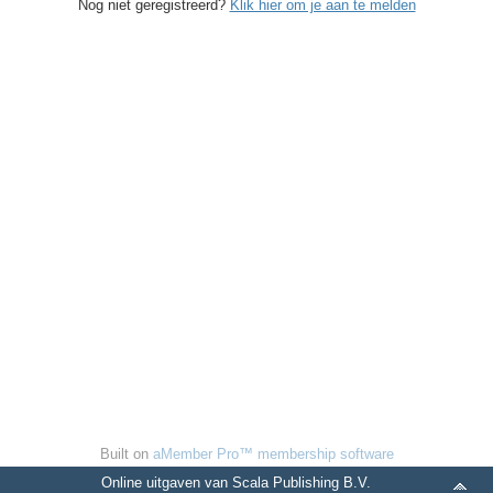
Nog niet geregistreerd?
Klik hier om je aan te melden
Built on
aMember Pro™ membership software
Online uitgaven van Scala Publishing B.V.