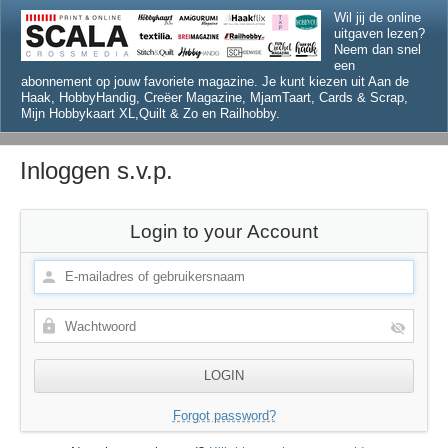
Wil jij de online
uitgaven lezen?
Neem dan snel
een
abonnement op jouw favoriete magazine. Je kunt kiezen uit Aan de
Haak, HobbyHandig, Creëer Magazine, MjamTaart, Cards & Scrap,
Mijn Hobbykaart XL,Quilt & Zo en Railhobby.
Inloggen s.v.p.
Login to your Account
Forgot password?