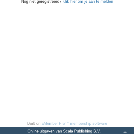
Nog niet geregistreerd?
Klik hier om je aan te melden
Built on
aMember Pro™ membership software
Online uitgaven van Scala Publishing B.V.