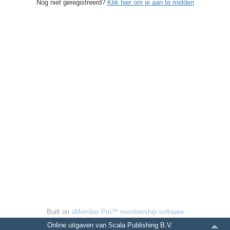
Nog niet geregistreerd?
Klik hier om je aan te melden
Built on
aMember Pro™ membership software
Online uitgaven van Scala Publishing B.V.