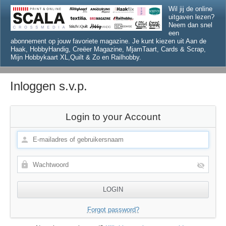
Wil jij de online
uitgaven lezen?
Neem dan snel
een
abonnement op jouw favoriete magazine. Je kunt kiezen uit Aan de
Haak, HobbyHandig, Creëer Magazine, MjamTaart, Cards & Scrap,
Mijn Hobbykaart XL,Quilt & Zo en Railhobby.
Inloggen s.v.p.
Login to your Account
Forgot password?