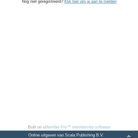
Nog niet geregistreerd?
Klik hier om je aan te melden
Built on
aMember Pro™ membership software
Online uitgaven van Scala Publishing B.V.