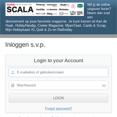
Wil jij de online
uitgaven lezen?
Neem dan snel
een
abonnement op jouw favoriete magazine. Je kunt kiezen uit Aan de
Haak, HobbyHandig, Creëer Magazine, MjamTaart, Cards & Scrap,
Mijn Hobbykaart XL,Quilt & Zo en Railhobby.
Inloggen s.v.p.
Login to your Account
Forgot password?