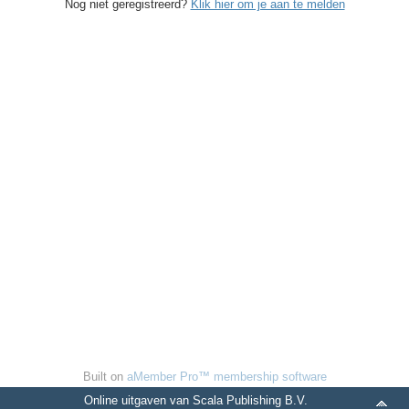
Nog niet geregistreerd?
Klik hier om je aan te melden
Built on
aMember Pro™ membership software
Online uitgaven van Scala Publishing B.V.