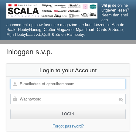
Wil jij de online
uitgaven lezen?
Neem dan snel
een
abonnement op jouw favoriete magazine. Je kunt kiezen uit Aan de
Haak, HobbyHandig, Creëer Magazine, MjamTaart, Cards & Scrap,
Mijn Hobbykaart XL,Quilt & Zo en Railhobby.
Inloggen s.v.p.
Login to your Account
Forgot password?