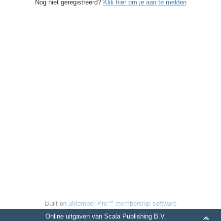
Nog niet geregistreerd?
Klik hier om je aan te melden
Built on
aMember Pro™ membership software
Online uitgaven van Scala Publishing B.V.