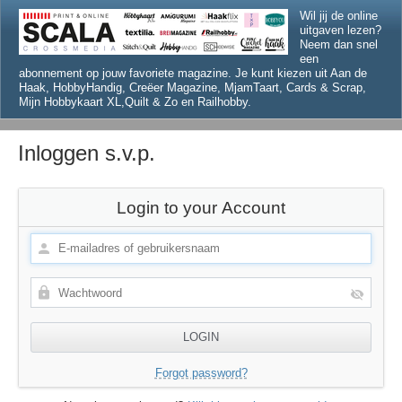
Wil jij de online
uitgaven lezen?
Neem dan snel
een
abonnement op jouw favoriete magazine. Je kunt kiezen uit Aan de
Haak, HobbyHandig, Creëer Magazine, MjamTaart, Cards & Scrap,
Mijn Hobbykaart XL,Quilt & Zo en Railhobby.
Inloggen s.v.p.
Login to your Account
Forgot password?