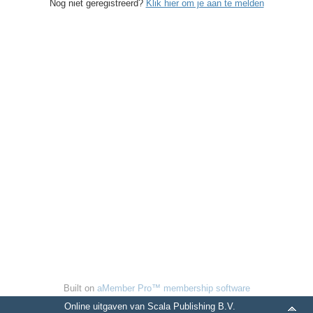
Nog niet geregistreerd?
Klik hier om je aan te melden
Built on
aMember Pro™ membership software
Online uitgaven van Scala Publishing B.V.