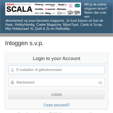
Wil jij de online
uitgaven lezen?
Neem dan snel
een
abonnement op jouw favoriete magazine. Je kunt kiezen uit Aan de
Haak, HobbyHandig, Creëer Magazine, MjamTaart, Cards & Scrap,
Mijn Hobbykaart XL,Quilt & Zo en Railhobby.
Inloggen s.v.p.
Login to your Account
Forgot password?