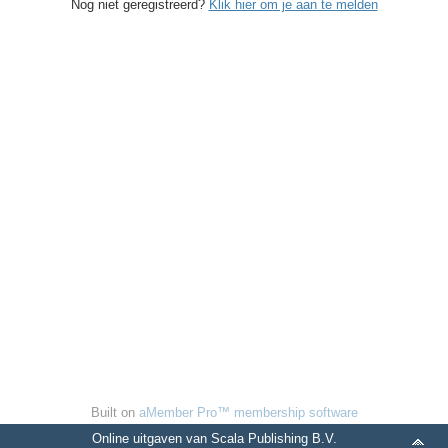
Nog niet geregistreerd?
Klik hier om je aan te melden
Built on
aMember Pro™ membership software
Online uitgaven van Scala Publishing B.V.