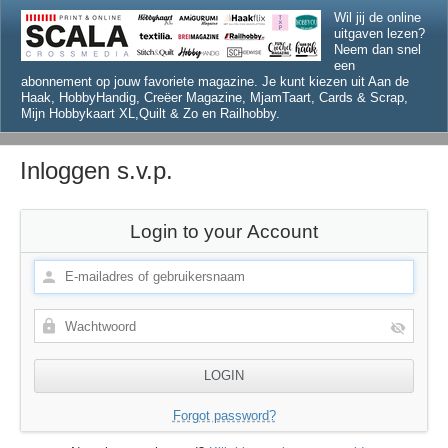
Wil jij de online
uitgaven lezen?
Neem dan snel
een
abonnement op jouw favoriete magazine. Je kunt kiezen uit Aan de
Haak, HobbyHandig, Creëer Magazine, MjamTaart, Cards & Scrap,
Mijn Hobbykaart XL,Quilt & Zo en Railhobby.
Inloggen s.v.p.
Login to your Account
Forgot password?