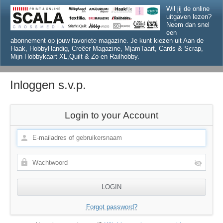
Wil jij de online
uitgaven lezen?
Neem dan snel
een
abonnement op jouw favoriete magazine. Je kunt kiezen uit Aan de
Haak, HobbyHandig, Creëer Magazine, MjamTaart, Cards & Scrap,
Mijn Hobbykaart XL,Quilt & Zo en Railhobby.
Inloggen s.v.p.
Login to your Account
Forgot password?