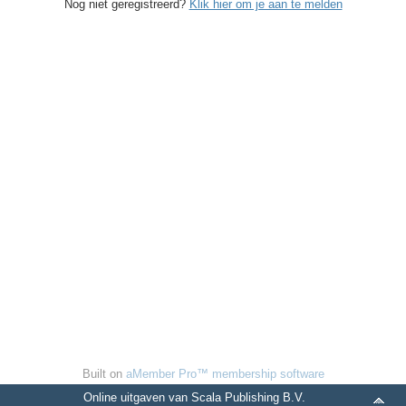
Nog niet geregistreerd?
Klik hier om je aan te melden
Built on
aMember Pro™ membership software
Online uitgaven van Scala Publishing B.V.