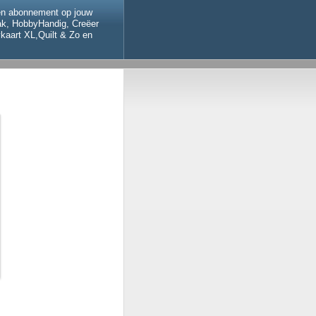
een abonnement op jouw
aak, HobbyHandig, Creëer
kaart XL,Quilt & Zo en