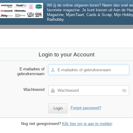
Wil jij de online uitgaven lezen? Neem dan snel 
favoriete magazine. Je kunt kiezen uit Aan de H
Magazine, MjamTaart, Cards & Scrap, Mijn Hobby
Railhobby.
Login to your Account
E-mailadres of
gebruikersnaam
Wachtwoord
Forgot password?
Nog niet geregistreerd?
Klik hier om je aan te melden